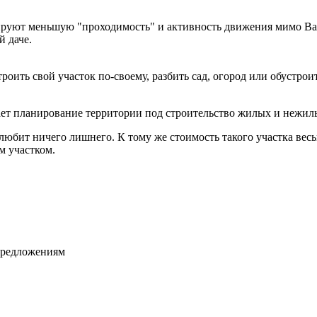
нтируют меньшую "проходимость" и активность движения мимо Ва
 даче.
троить свой участок по-своему, разбить сад, огород или обустро
ает планирование территории под строительство жилых и нежил
 любит ничего лишнего. К тому же стоимость такого участка весь
м участком.
цпредложениям